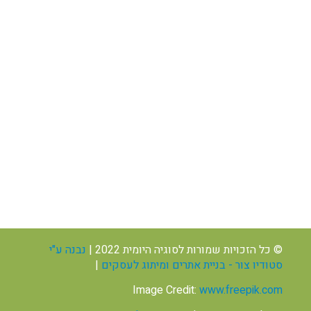
מסכת סוכה פרק ג’
25.00
₪
© כל הזכויות שמורות לסוגיה היומית 2022 |
נבנה ע"י
מסכת תענית פרקים ג’-ד’
מסכת תענית פרקים א’-ב’
סטודיו צור - בניית אתרים ומיתוג לעסקים
|
25.00
₪
25.00
₪
Image Credit:
www.freepik.com