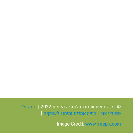
מסכת מגילה פרק א’
מסכת מגילה פרקים ב’-ג’-ד’
25.00
₪
25.00
₪
© כל הזכויות שמורות לסוגיה היומית 2022 |
נבנה ע"י
מסכת ביצה – פרקים א’-ב’
מסכת ביצה פרקים ג’-ד’
סטודיו צור - בניית אתרים ומיתוג לעסקים
|
30.00
₪
30.00
₪
Image Credit:
www.freepik.com