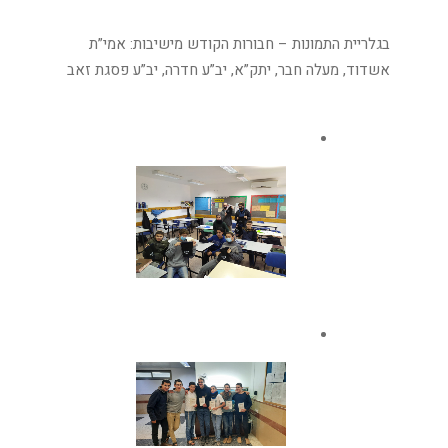
בגלריית התמונות – חבורות הקודש מישיבות: אמי”ת
אשדוד, מעלה חבר, יתק”א, יב”ע חדרה, יב”ע פסגת זאב