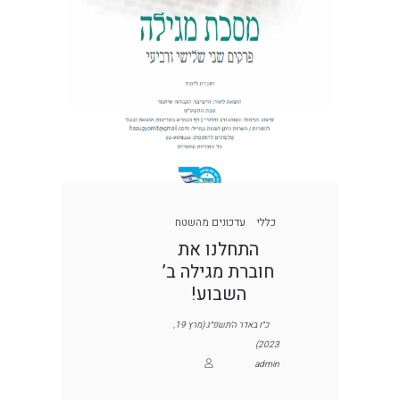
כללי
עדכונים מהשטח
התחלנו את
חוברת מגילה ב’
השבוע!
כ״ו באדר ה׳תשפ״ג (מרץ 19,
2023)
admin