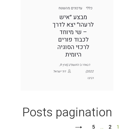
כללי
עדכונים מהשטח
מבצע ״איש
לרעהו״ יצא לדרך
– שי מיוחד
לכבוד פורים
לרכזי הסוגיה
היומית
ו׳ באדר ב׳ ה׳תשפ״ב (מרץ 9,
2022)
דוד ישראל
רביבו
Posts pagination
5
…
2
1