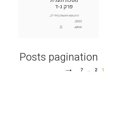
מסכת תענית
פרק ג-ד
כ״ח בתמוז ה׳תשפ״ב (יולי 27,
2022)
admin
Posts pagination
7
…
2
1