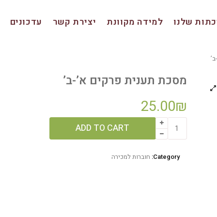
תות שלנו
למידה מקוונת
יצירת קשר
עדכונים
ב’
מסכת תענית פרקים א’-ב’
25.00
₪
מסכת
ADD TO CART
תענית
פרקים
א'-
Category:
חוברות למכירה
ב'
quantity