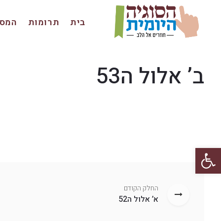
בית
תרומות
המסכ
ב’ אלול ה53
פתח סרגל נגישות
החלק הקודם
א’ אלול ה52