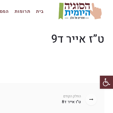
בית
תרומות
המסכ
ט”ז אייר ד9
פתח סרגל נגישות
החלק הקודם
ט”ו אייר ד8