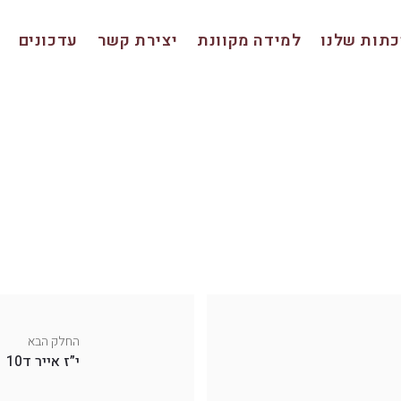
תות שלנו
למידה מקוונת
יצירת קשר
עדכונים
החלק הבא
י”ז אייר ד10