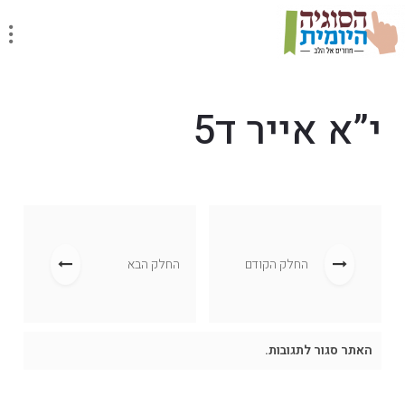
י”א אייר ד5
החלק הקודם
החלק הבא
האתר סגור לתגובות.