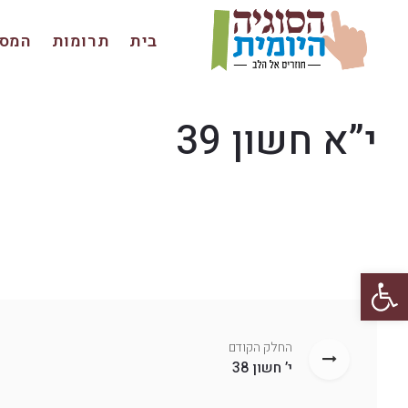
בית
תרומות
המסכ
י”א חשון 39
פתח סרגל נגישות
החלק הקודם
י’ חשון 38