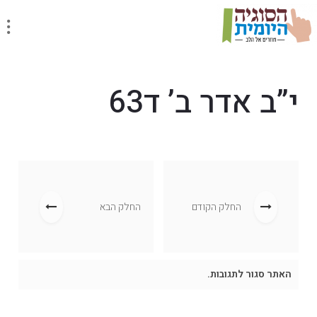
י”ב אדר ב’ ד63
החלק הקודם
החלק הבא
האתר סגור לתגובות.