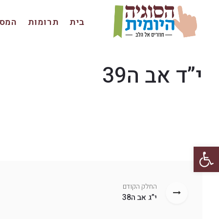
בית
תרומות
המסכ
י”ד אב ה39
פתח סרגל נגישות
החלק הקודם
י”ג אב ה38