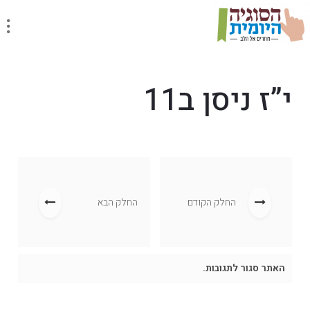
י”ז ניסן ב11
החלק הקודם
החלק הבא
האתר סגור לתגובות.