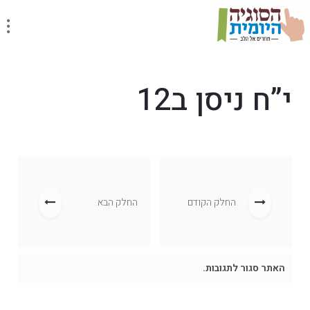
י”ח ניסן ב12
החלק הקודם
החלק הבא
האתר סגור לתגובות.