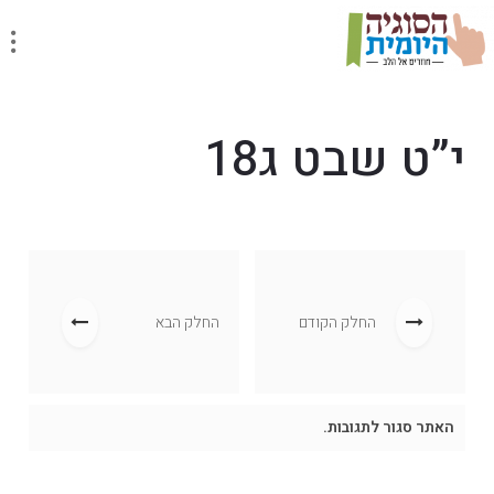
י”ט שבט ג18
החלק הקודם
החלק הבא
האתר סגור לתגובות.