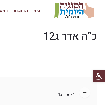
בית
תרומות
המסכ
כ”ה אדר ג12
פתח סרגל נגישות
החלק הקודם
י”א אדר ג1