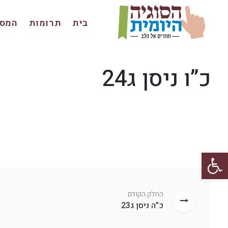
בית
תרומות
המסכ
כ”ו ניסן ג24
פתח סרגל נגישות
החלק הקודם
כ”ה ניסן ג23