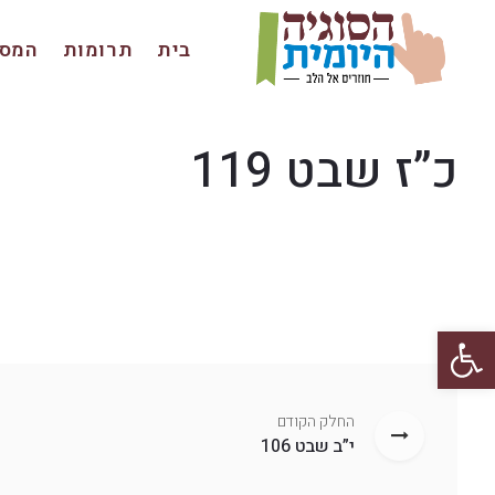
בית
תרומות
המסכ
כ”ז שבט 119
פתח סרגל נגישות
החלק הקודם
י”ב שבט 106