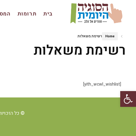
בית
תרומות
המסכ
רשימת משאלות
Home
רשימת משאלות
[yith_wcwl_wishlist]
פתח סרגל נגישות
© כל הזכויות ש